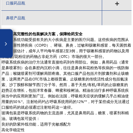
口服药品瓶
鼻喷产品瓶
方便、高完整性的包装解决方案，保障给药安全
与呼吸系统功能受损有关的大小疾病是主要的医疗问题。这些疾病的范围从
慢性阻塞性肺疾病（COPD）、哮喘、鼻炎，过敏和咳嗽和感冒，每天困扰着
患者。据估计，成年人平均每年感冒2至3例，用于咳嗽和感冒的药物以及用
于过敏/花粉症的药物占非处方药（OTC）市场的很大一部分。
呼吸系统疾病的治疗方法通常直接给药到作用部位。例如，鼻用药品（通常
是鼻喷雾剂）会在鼻腔内沉积小滴，往往是鼻炎和花粉热等疾病的一线防御
产品；喉咙喷雾剂可缓解局部疼痛。其他口服产品包括片剂胶囊剂和止咳糖
浆，这两类产品在OTC市场上都很普遍。止咳糖浆的传统活性成分包括氨溴
索、沙丁胺醇和羧苄西汀分子等。然而，基于天然/有机/草药的止咳糖浆的
趋势正在增长，包括洋常春藤、蜂蜜和桉树油。精油在治疗多种呼吸系统疾
病当中的应用则更加广泛。例如在法国，呼吸相关症状的缓解几乎占精油使
用量的50％*。注射给药约占呼吸系统用药的12%**，对于某些成分无法通过
口服给药的就必须通过注射给药这一途径。
玻璃包装是呼吸系统药物的主流选择，尤其是鼻用药品，糖浆，喷雾剂和精
油。玻璃包装可提供：
良好的防紫外线功能，适用于光敏感配方
高化学稳定性