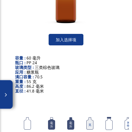
加入选择项
容量 :
60 毫升
瓶口 :
PP 24
玻璃类型 :
三类棕色玻璃
应用 :
糖浆瓶
满口容量 :
70.5
重量 :
55 克
高度 :
86.2 毫米
直径 :
41.8 毫米
毫
毫
毫米
克
升
升