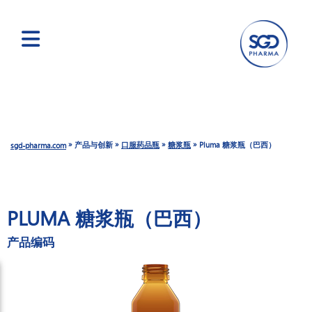
跳
转
到
主
要
»
»
»
»
产品与创新
口服药品瓶
糖浆瓶
Pluma 糖浆瓶（巴西）
sgd-pharma.com
内
容
PLUMA 糖浆瓶（巴西）
产品编码