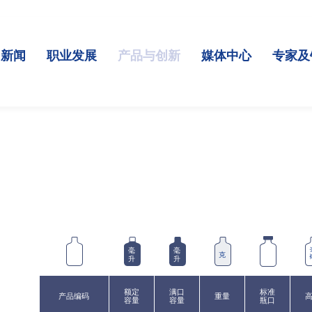
司新闻
职业发展
产品与创新
媒体中心
专家及
毫
毫
克
升
升
额定
满口
标准
产品编码
重量
容量
容量
瓶口