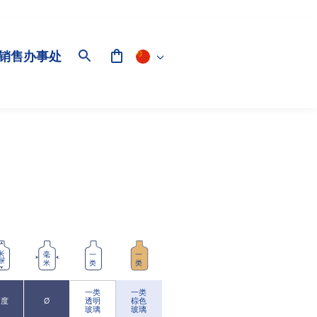
销售办事处
毫米
毫
一
一
米
类
类
一类
一类
高度
Ø
透明
棕色
玻璃
玻璃