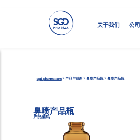
跳
转
到
关于我们
公
主
要
内
容
»
»
»
产品与创新
鼻喷产品瓶
鼻喷产品瓶
sgd-pharma.com
鼻喷产品瓶
产品编码