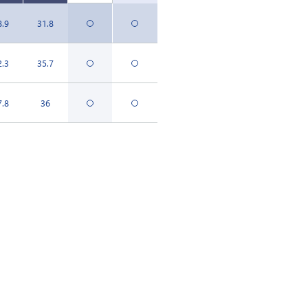
8.9
31.8
2.3
35.7
7.8
36