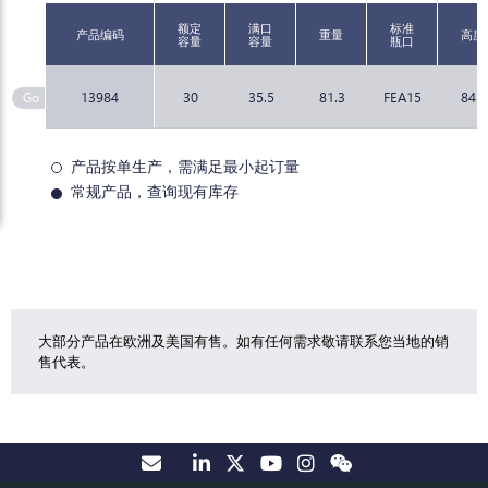
额定
满口
标准
产品编码
重量
高度
容量
容量
瓶口
13984
30
35.5
81.3
FEA15
84.5
产品按单生产，需满足最小起订量
常规产品，查询现有库存
大部分产品在欧洲及美国有售。如有任何需求敬请联系您当地的销
售代表。