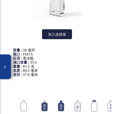
加入选择项
容量 :
30 毫升
瓶口 :
FEA15
应用 :
香水瓶
满口容量 :
35.5
重量 :
81.3 克
高度 :
84.5 毫米
直径 :
37.4 毫米
毫
毫
毫米
克
升
升