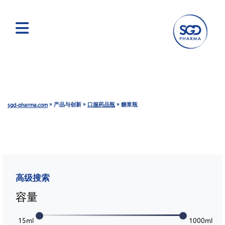
跳
转
到
主
要
»
»
»
产品与创新
口服药品瓶
糖浆瓶
sgd-pharma.com
内
容
高级搜索
容量
15ml
1000ml