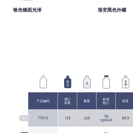
银色镜面光泽
渐变黑色外罐
毫
毫米
克
升
满口
标准
产品编码
重量
高度
容量
瓶口
56
77913
135
220
60.9
special