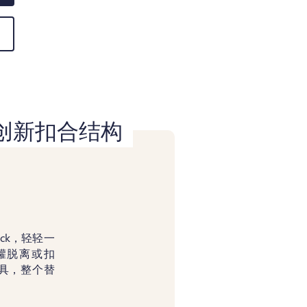
ck 创新扣合结构
 lock，轻轻一
罐脱离或扣
具，整个替