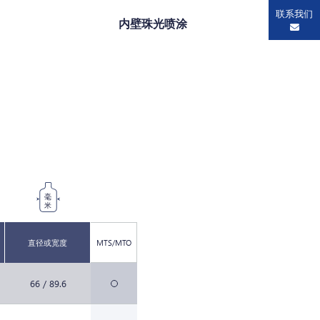
联系我们
内壁珠光喷涂
毫
米
直径或宽度
MTS/MTO
66 / 89.6