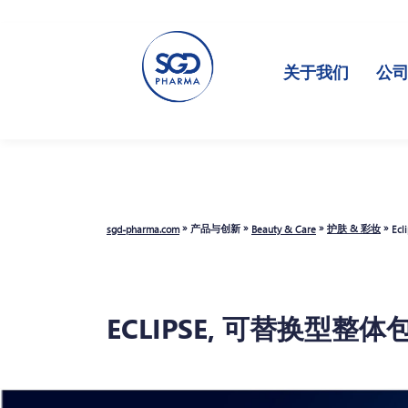
跳
转
到
主
关于我们
公
要
内
容
»
»
»
»
产品与创新
护肤 & 彩妆
sgd-pharma.com
Beauty & Care
Ecl
ECLIPSE, 可替换型整