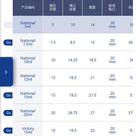
额定
满口
标准
产品编码
重量
高度
容量
容量
瓶口
National
20
5
10
14
39
5ml
mm
National
20
7.5
8.5
15
36.2
7,5ml
mm
National
20
10
14.25
18.5
50
10ml
mm
National
20
12
16.5
21
53
12ml
mm
National
20
15
19.5
21.5
57
15ml
mm
National
20
20
26.75
27
57.5
20ml
mm
Victory
20
15
19.5
23
57
15ml
mm