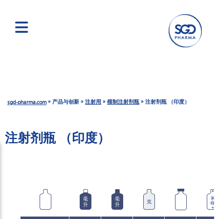
跳
转
到
主
要
»
»
»
»
产品与创新
注射用
模制注射剂瓶
注射剂瓶 （印度）
sgd-pharma.com
内
容
注射剂瓶 （印度）
毫
毫
毫米
克
升
升