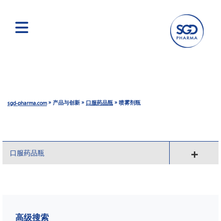
跳
转
到
主
要
»
»
»
产品与创新
口服药品瓶
喷雾剂瓶
sgd-pharma.com
内
容
口服药品瓶
高级搜索